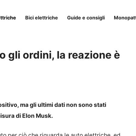
ttriche
Bici elettriche
Guide e consigli
Monopatti
 gli ordini, la reazione è
itivo, ma gli ultimi dati non sono stati
misura di Elon Musk.
uto per ciò che riguarda le auto elettriche, ed