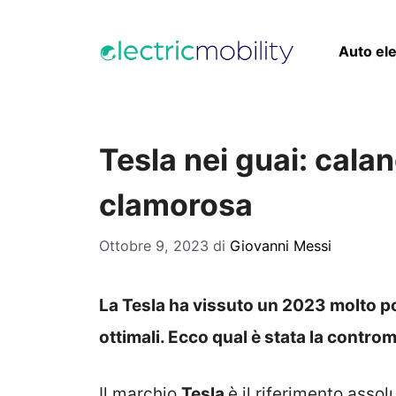
Vai
al
Auto ele
contenuto
Tesla nei guai: calano
clamorosa
Ottobre 9, 2023
di
Giovanni Messi
La Tesla ha vissuto un 2023 molto pos
ottimali. Ecco qual è stata la contro
Il marchio
Tesla
è il riferimento assol