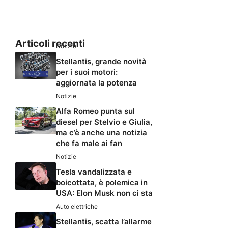
Articoli recenti
Notizie
Stellantis, grande novità
per i suoi motori:
aggiornata la potenza
Notizie
Alfa Romeo punta sul
diesel per Stelvio e Giulia,
ma c’è anche una notizia
che fa male ai fan
Notizie
Tesla vandalizzata e
boicottata, è polemica in
USA: Elon Musk non ci sta
Auto elettriche
Stellantis, scatta l’allarme