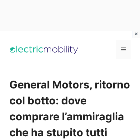
Vai
al
Menu
contenuto
General Motors, ritorno
col botto: dove
comprare l’ammiraglia
che ha stupito tutti