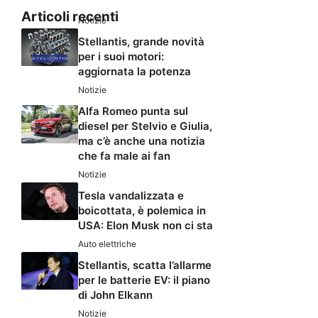
Articoli recenti
Notizie
Stellantis, grande novità
per i suoi motori:
aggiornata la potenza
Notizie
Alfa Romeo punta sul
diesel per Stelvio e Giulia,
ma c’è anche una notizia
che fa male ai fan
Notizie
Tesla vandalizzata e
boicottata, è polemica in
USA: Elon Musk non ci sta
Auto elettriche
Stellantis, scatta l’allarme
per le batterie EV: il piano
di John Elkann
Notizie