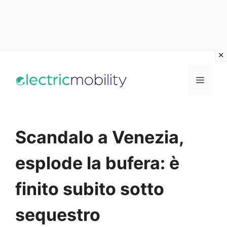
Vai
al
Menu
contenuto
Scandalo a Venezia,
esplode la bufera: è
finito subito sotto
sequestro