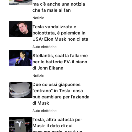
ma c’è anche una notizia
che fa male ai fan
Notizie
Tesla vandalizzata e
boicottata, è polemica in
USA: Elon Musk non ci sta
Auto elettriche
Stellantis, scatta l’allarme
per le batterie EV: il piano
di John Elkann
Notizie
Due colossi giapponesi
“entrano” in Tesla: cosa
può cambiare per l’azienda
di Musk
Auto elettriche
Tesla, altra batosta per
Musk: il dato di cui
nessuno parla, ora è un