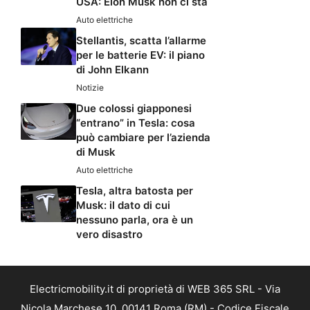
USA: Elon Musk non ci sta
Auto elettriche
Stellantis, scatta l’allarme
per le batterie EV: il piano
di John Elkann
Notizie
Due colossi giapponesi
“entrano” in Tesla: cosa
può cambiare per l’azienda
di Musk
Auto elettriche
Tesla, altra batosta per
Musk: il dato di cui
nessuno parla, ora è un
vero disastro
Electricmobility.it di proprietà di WEB 365 SRL - Via
Nicola Marchese 10, 00141 Roma (RM) - Codice Fiscale