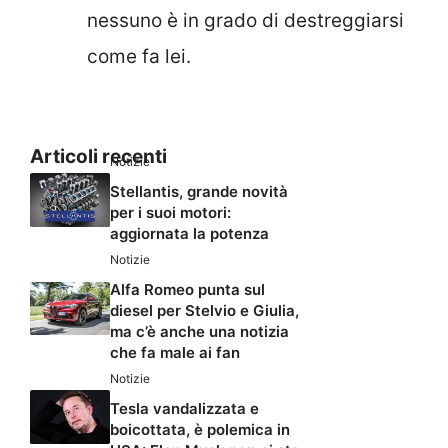
nessuno è in grado di destreggiarsi
come fa lei.
Articoli recenti
Notizie
Stellantis, grande novità
per i suoi motori:
aggiornata la potenza
Notizie
Alfa Romeo punta sul
diesel per Stelvio e Giulia,
ma c’è anche una notizia
che fa male ai fan
Notizie
Tesla vandalizzata e
boicottata, è polemica in