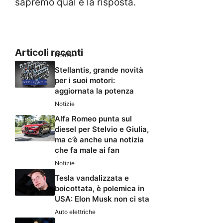
sapremo qual è la risposta.
Articoli recenti
Notizie
Stellantis, grande novità
per i suoi motori:
aggiornata la potenza
Notizie
Alfa Romeo punta sul
diesel per Stelvio e Giulia,
ma c’è anche una notizia
che fa male ai fan
Notizie
Tesla vandalizzata e
boicottata, è polemica in
USA: Elon Musk non ci sta
Auto elettriche