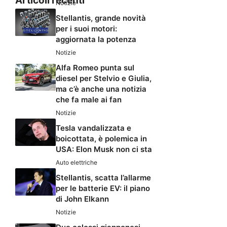
Articoli recenti
Notizie
Stellantis, grande novità
per i suoi motori:
aggiornata la potenza
Notizie
Alfa Romeo punta sul
diesel per Stelvio e Giulia,
ma c’è anche una notizia
che fa male ai fan
Notizie
Tesla vandalizzata e
boicottata, è polemica in
USA: Elon Musk non ci sta
Auto elettriche
Stellantis, scatta l’allarme
per le batterie EV: il piano
di John Elkann
Notizie