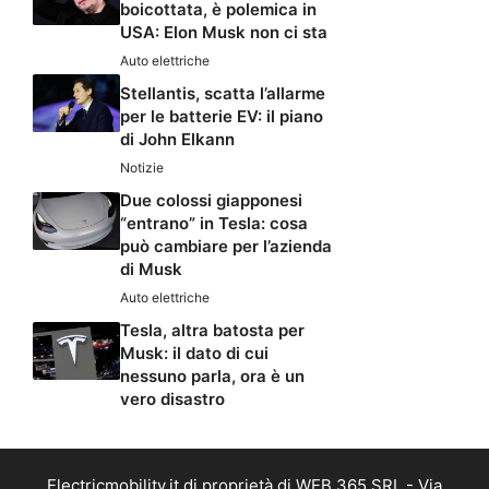
boicottata, è polemica in
USA: Elon Musk non ci sta
Auto elettriche
Stellantis, scatta l’allarme
per le batterie EV: il piano
di John Elkann
Notizie
Due colossi giapponesi
“entrano” in Tesla: cosa
può cambiare per l’azienda
di Musk
Auto elettriche
Tesla, altra batosta per
Musk: il dato di cui
nessuno parla, ora è un
vero disastro
Electricmobility.it di proprietà di WEB 365 SRL - Via