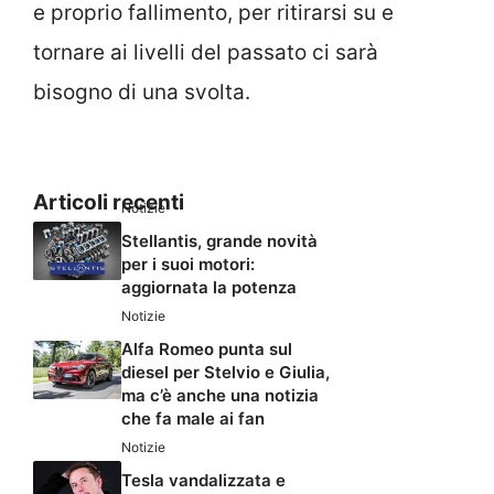
e proprio fallimento, per ritirarsi su e
tornare ai livelli del passato ci sarà
bisogno di una svolta.
Articoli recenti
Notizie
Stellantis, grande novità
per i suoi motori:
aggiornata la potenza
Notizie
Alfa Romeo punta sul
diesel per Stelvio e Giulia,
ma c’è anche una notizia
che fa male ai fan
Notizie
Tesla vandalizzata e