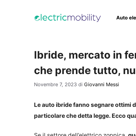
Vai
al
Auto ele
contenuto
Ibride, mercato in f
che prende tutto, n
Novembre 7, 2023
di
Giovanni Messi
Le auto ibride fanno segnare ottimi da
particolare che detta legge. Ecco qua
Se il settore dell’elettrico zoppica,
qu