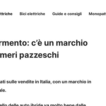
ttriche
Bici elettriche
Guide e consigli
Monopatti
ermento: c’è un marchio
umeri pazzeschi
ti sulle vendite in Italia, con un marchio in
le.
ello delle auto ibride va molto bene dalle