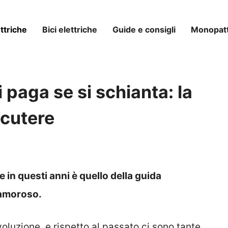
ttriche
Bici elettriche
Guide e consigli
Monopatti
paga se si schianta: la
scutere
 in questi anni è quello della guida
lamoroso.
oluzione, e rispetto al passato ci sono tante