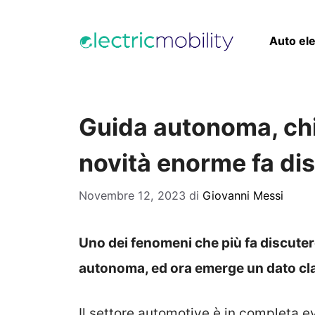
Vai
al
Auto ele
contenuto
Guida autonoma, chi 
novità enorme fa di
Novembre 12, 2023
di
Giovanni Messi
Uno dei fenomeni che più fa discutere
autonoma, ed ora emerge un dato c
Il settore automotive è in completa ev