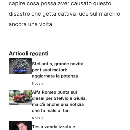
capire cosa possa aver causato questo
disastro che getta cattiva luce sul marchio
ancora una volta.
Articoli recenti
Notizie
Stellantis, grande novità
per i suoi motori:
aggiornata la potenza
Notizie
Alfa Romeo punta sul
diesel per Stelvio e Giulia,
ma c’è anche una notizia
che fa male ai fan
Notizie
Tesla vandalizzata e