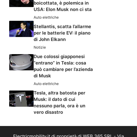
boicottata, è polemica in
USA: Elon Musk non ci sta
Auto elettriche
Stellantis, scatta l’allarme
per le batterie EV: il piano
di John Elkann
Notizie
Due colossi giapponesi
“entrano” in Tesla: cosa
può cambiare per l’azienda
di Musk
Auto elettriche
Tesla, altra batosta per
Musk: il dato di cui
nessuno parla, ora è un
vero disastro
Electricmobility.it di proprietà di WEB 365 SRL - Via