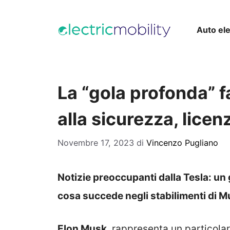
Vai
al
Auto ele
contenuto
La “gola profonda” f
alla sicurezza, licen
Novembre 17, 2023
di
Vincenzo Pugliano
Notizie preoccupanti dalla Tesla: un
cosa succede negli stabilimenti di M
Elon Musk
, rappresenta un particolar