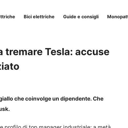
ttriche
Bici elettriche
Guide e consigli
Monopatti
a tremare Tesla: accuse
ziato
 giallo che coinvolge un dipendente. Che
usk.
e profilo di top manager industriale: a metà