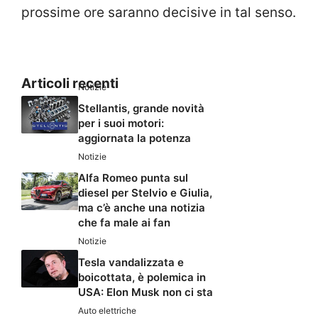
prossime ore saranno decisive in tal senso.
Articoli recenti
Notizie
Stellantis, grande novità
per i suoi motori:
aggiornata la potenza
Notizie
Alfa Romeo punta sul
diesel per Stelvio e Giulia,
ma c’è anche una notizia
che fa male ai fan
Notizie
Tesla vandalizzata e
boicottata, è polemica in
USA: Elon Musk non ci sta
Auto elettriche