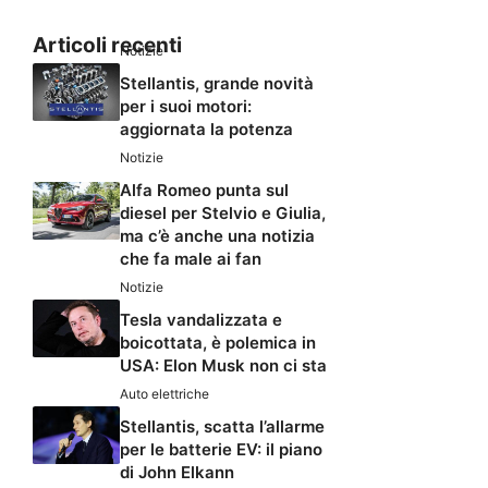
Articoli recenti
Notizie
Stellantis, grande novità
per i suoi motori:
aggiornata la potenza
Notizie
Alfa Romeo punta sul
diesel per Stelvio e Giulia,
ma c’è anche una notizia
che fa male ai fan
Notizie
Tesla vandalizzata e
boicottata, è polemica in
USA: Elon Musk non ci sta
Auto elettriche
Stellantis, scatta l’allarme
per le batterie EV: il piano
di John Elkann