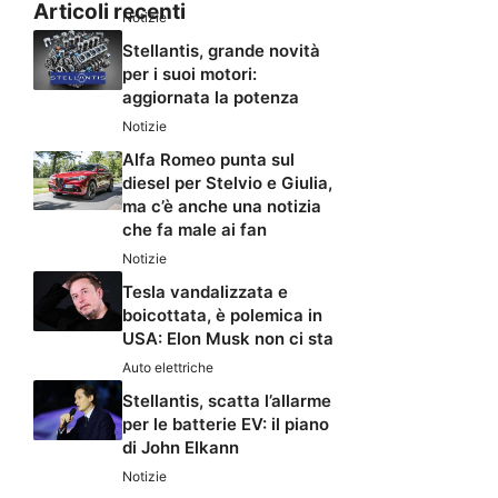
Articoli recenti
Notizie
Stellantis, grande novità
per i suoi motori:
aggiornata la potenza
Notizie
Alfa Romeo punta sul
diesel per Stelvio e Giulia,
ma c’è anche una notizia
che fa male ai fan
Notizie
Tesla vandalizzata e
boicottata, è polemica in
USA: Elon Musk non ci sta
Auto elettriche
Stellantis, scatta l’allarme
per le batterie EV: il piano
di John Elkann
Notizie