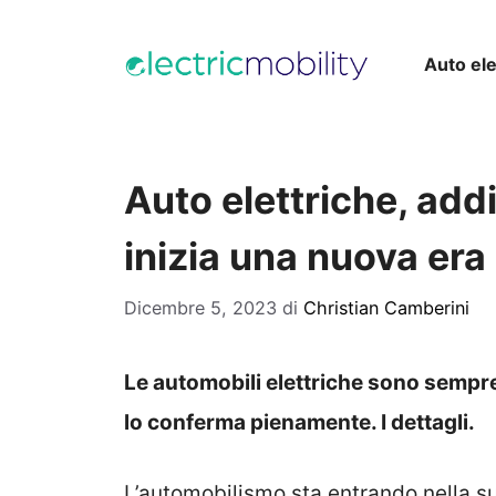
Vai
al
Auto ele
contenuto
Auto elettriche, addi
inizia una nuova era 
Dicembre 5, 2023
di
Christian Camberini
Le automobili elettriche sono sempre
lo conferma pienamente. I dettagli.
L’automobilismo sta entrando nella su