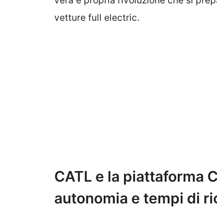
vera e propria rivoluzione che si prep
vetture full electric.
CATL e la piattaforma CI
autonomia e tempi di ri