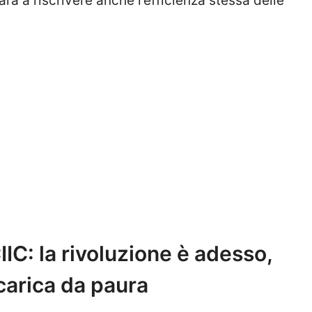
ara a riscrivere anche l’efficienza stessa delle
IC: la rivoluzione è adesso,
carica da paura