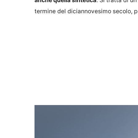
anche quella sintetica
. Si tratta di 
termine del diciannovesimo secolo, pe