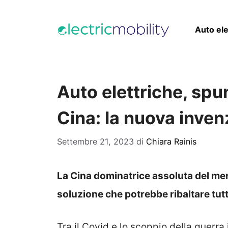
Vai
al
Auto ele
contenuto
Auto elettriche, spun
Cina: la nuova inve
Settembre 21, 2023
di
Chiara Rainis
La Cina dominatrice assoluta del mer
soluzione che potrebbe ribaltare tut
Tra il Covid e lo scoppio della guerr