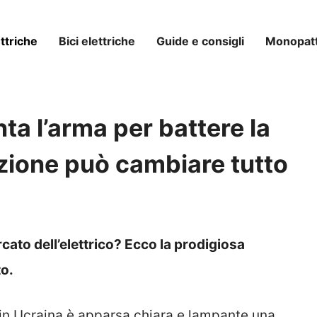
ttriche
Bici elettriche
Guide e consigli
Monopatti
ta l’arma per battere la
nzione può cambiare tutto
cato dell’elettrico? Ecco la prodigiosa
to.
a in Ucraina è apparsa chiara e lampante una