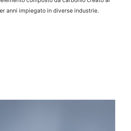
un elemento composto da carbonio creato al
r anni impiegato in diverse industrie.