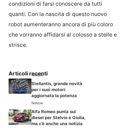
condizioni di farsi conoscere da tutti
quanti. Con la nascita di questo nuovo
robot aumenteranno ancora di più coloro
che vorranno affidarsi al colosso a stelle e
strisce.
Articoli recenti
Notizie
Stellantis, grande novità
per i suoi motori:
aggiornata la potenza
Notizie
Alfa Romeo punta sul
diesel per Stelvio e Giulia,
ma c’è anche una notizia