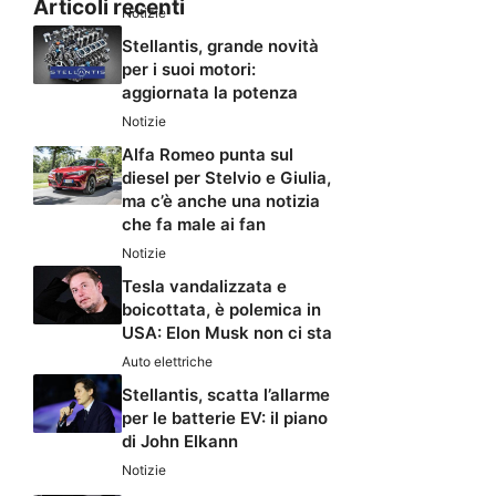
Articoli recenti
Notizie
Stellantis, grande novità
per i suoi motori:
aggiornata la potenza
Notizie
Alfa Romeo punta sul
diesel per Stelvio e Giulia,
ma c’è anche una notizia
che fa male ai fan
Notizie
Tesla vandalizzata e
boicottata, è polemica in
USA: Elon Musk non ci sta
Auto elettriche
Stellantis, scatta l’allarme
per le batterie EV: il piano
di John Elkann
Notizie