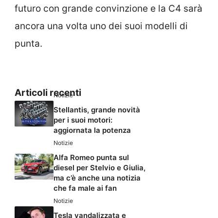
futuro con grande convinzione e la C4 sarà
ancora una volta uno dei suoi modelli di
punta.
Articoli recenti
Notizie
Stellantis, grande novità
per i suoi motori:
aggiornata la potenza
Notizie
Alfa Romeo punta sul
diesel per Stelvio e Giulia,
ma c’è anche una notizia
che fa male ai fan
Notizie
Tesla vandalizzata e