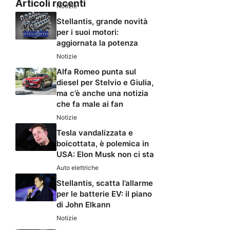
Articoli recenti
Notizie
Stellantis, grande novità
per i suoi motori:
aggiornata la potenza
Notizie
Alfa Romeo punta sul
diesel per Stelvio e Giulia,
ma c’è anche una notizia
che fa male ai fan
Notizie
Tesla vandalizzata e
boicottata, è polemica in
USA: Elon Musk non ci sta
Auto elettriche
Stellantis, scatta l’allarme
per le batterie EV: il piano
di John Elkann
Notizie