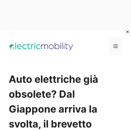
Vai
al
Menu
contenuto
Auto elettriche già
obsolete? Dal
Giappone arriva la
svolta, il brevetto