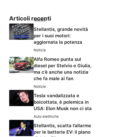
Articoli recenti
Notizie
Stellantis, grande novità
per i suoi motori:
aggiornata la potenza
Notizie
Alfa Romeo punta sul
diesel per Stelvio e Giulia,
ma c’è anche una notizia
che fa male ai fan
Notizie
Tesla vandalizzata e
boicottata, è polemica in
USA: Elon Musk non ci sta
Auto elettriche
Stellantis, scatta l’allarme
per le batterie EV: il piano