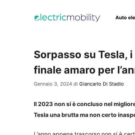
Vai
al
Auto ele
contenuto
Sorpasso su Tesla, i
finale amaro per l’a
Gennaio 3, 2024
di
Giancarlo Di Stadio
Il 2023 non si è concluso nel migliore
Tesla una brutta ma non certo inaspe
L’anno appena trascorso non si è cert