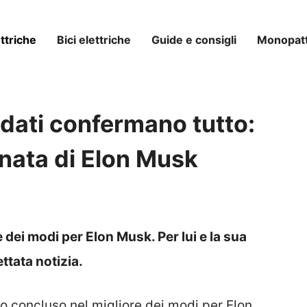
ttriche
Bici elettriche
Guide e consigli
Monopatti
 dati confermano tutto:
nnata di Elon Musk
 dei modi per Elon Musk. Per lui e la sua
ttata notizia.
o concluso nel migliore dei modi per Elon