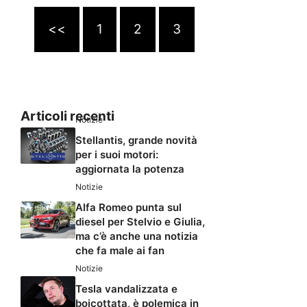
<<
1
2
3
Articoli recenti
Notizie
Stellantis, grande novità
per i suoi motori:
aggiornata la potenza
Notizie
Alfa Romeo punta sul
diesel per Stelvio e Giulia,
ma c’è anche una notizia
che fa male ai fan
Notizie
Tesla vandalizzata e
boicottata, è polemica in