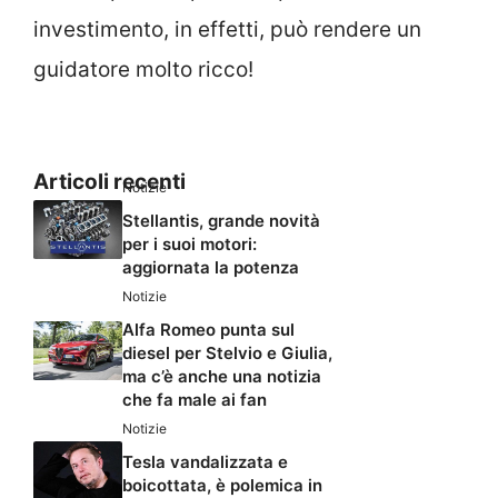
investimento, in effetti, può rendere un
guidatore molto ricco!
Articoli recenti
Notizie
Stellantis, grande novità
per i suoi motori:
aggiornata la potenza
Notizie
Alfa Romeo punta sul
diesel per Stelvio e Giulia,
ma c’è anche una notizia
che fa male ai fan
Notizie
Tesla vandalizzata e
boicottata, è polemica in