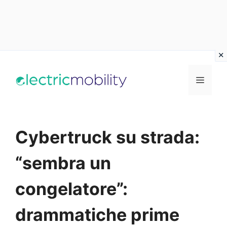
Vai
al
Menu
contenuto
Cybertruck su strada:
“sembra un
congelatore”:
drammatiche prime