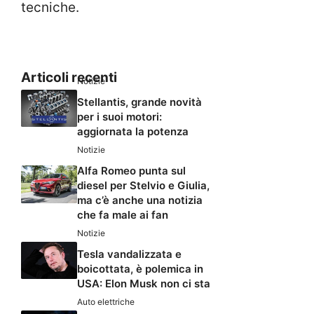
tecniche.
Articoli recenti
Notizie
Stellantis, grande novità
per i suoi motori:
aggiornata la potenza
Notizie
Alfa Romeo punta sul
diesel per Stelvio e Giulia,
ma c’è anche una notizia
che fa male ai fan
Notizie
Tesla vandalizzata e
boicottata, è polemica in
USA: Elon Musk non ci sta
Auto elettriche