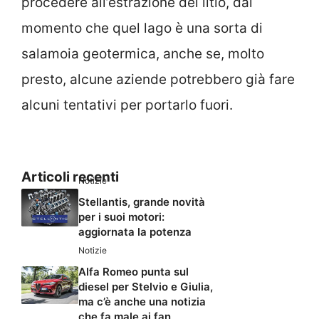
procedere all’estrazione del litio, dal
momento che quel lago è una sorta di
salamoia geotermica, anche se, molto
presto, alcune aziende potrebbero già fare
alcuni tentativi per portarlo fuori.
Articoli recenti
Notizie
Stellantis, grande novità
per i suoi motori:
aggiornata la potenza
Notizie
Alfa Romeo punta sul
diesel per Stelvio e Giulia,
ma c’è anche una notizia
che fa male ai fan