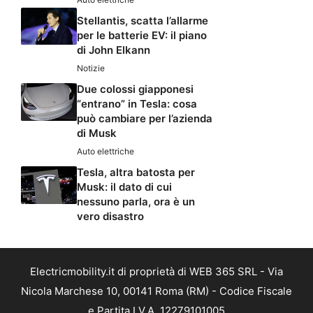
Stellantis, scatta l’allarme
per le batterie EV: il piano
di John Elkann
Notizie
Due colossi giapponesi
“entrano” in Tesla: cosa
può cambiare per l’azienda
di Musk
Auto elettriche
Tesla, altra batosta per
Musk: il dato di cui
nessuno parla, ora è un
vero disastro
Electricmobility.it di proprietà di WEB 365 SRL - Via
Nicola Marchese 10, 00141 Roma (RM) - Codice Fiscale
e Partita I.V.A. 12279101005