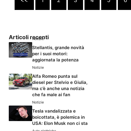
<<
1
2
3
4
5
6
Articoli recenti
Notizie
Stellantis, grande novità
per i suoi motori:
aggiornata la potenza
Notizie
Alfa Romeo punta sul
diesel per Stelvio e Giulia,
ma c’è anche una notizia
che fa male ai fan
Notizie
Tesla vandalizzata e
boicottata, è polemica in
USA: Elon Musk non ci sta
Auto elettriche